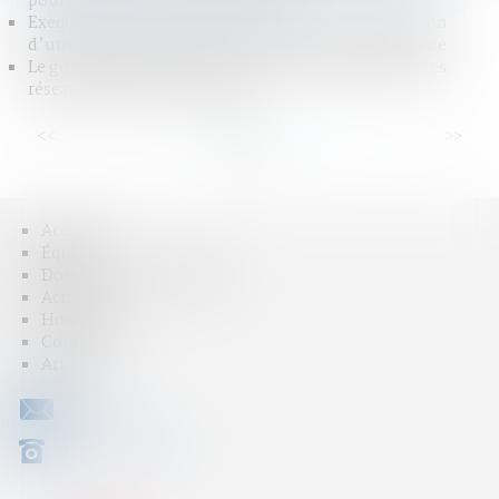
pourra finalement exercer à nouveau
Exequatur et autorité de chose jugée : la dissimulation
d’une prestation compensatoire constitue une fraude
Le gouvernement veut accélérer sur l’interdiction des
réseaux sociaux avant 15 ans
<<
<
...
5
6
7
8
9
10
11
...
>
>>
Accueil
Équipe
Domaines d'intervention
Actus
Honoraires
Contact
Articles
CONTACT
04 79 31 33 03