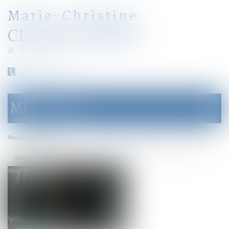
Marie-Christine
CLARAZ-MURAT
avocat
04 79 31 33 03
MENU
Ouvrir
le
menu
Accueil
Vous êtes ici :
Radié pour violences familiales, un médecin hospitalier pourra finalement
exercer à nouveau