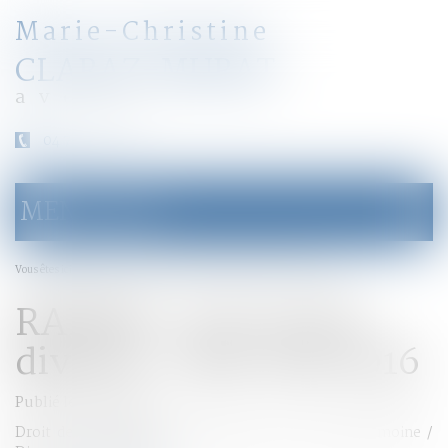
Marie-Christine
CLARAZ-MURAT
avocat
04 79 31 33 03
MENU
Ouvrir
le
menu
Accueil
RAPPEL : Les cas de divorce - Net-iris 2016
Vous êtes ici :
RAPPEL : Les cas de
divorce - Net-iris 2016
Publié le :
02/11/2016
Droit de la famille, des personnes et de leur patrimoine
/