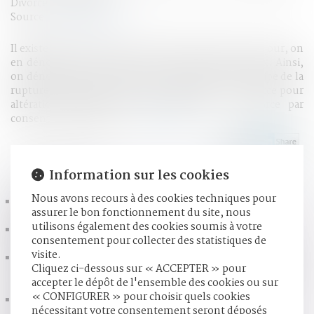
Divorce et séparation
Source :
www.net-iris.fr
Il existe de nombreux cas de divorce en France. A ce jour, on
en dénombre 4, mais tous ne sont pas contentieux. Ainsi,
on dénombre : le divorce pour acceptation du principe de la
rupture du mariage ; le divorce pour faute ; le divorce pour
altération définitive du lien conjugal ; le divorce par
consentement mutuel...
Lire la suite
HISTORIQUE
Information sur les cookies
Nous avons recours à des cookies techniques pour
Donation aux petits-enfants : la condition d’âge sera
assurer le bon fonctionnement du site, nous
maintenue | Dossier Familial © Martinan
utilisons également des cookies soumis à votre
Prescription de l’action en recherche de paternité et
consentement pour collecter des statistiques de
atteinte à la vie privée - La Gazette du Palais
visite.
Droit de représentation du gardé à vue malgré l’absence
Cliquez ci-dessous sur « ACCEPTER » pour
de notification de la désignation d’un avocat par sa mère -
accepter le dépôt de l'ensemble des cookies ou sur
Le Monde du Droit
« CONFIGURER » pour choisir quels cookies
Prouver le prêt entre époux - Divorce, séparation et
nécessitant votre consentement seront déposés