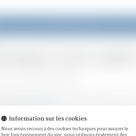
eil
Équipe
Domaines d'intervention
Actus
 mariage | service-public.
moine
/
Couples et régime matrimoniaux
ux sont soumis au régime de la communauté légale. Si les ép
 de mariage...
Lire la suite
Information sur les cookies
Nous avons recours à des cookies techniques pour assurer le
bon fonctionnement du site, nous utilisons également des