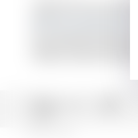
Simplification : délivrance d'un second livret de
La pension alimentaire versée à sa fille n’était 
Mariages, divorces… les modes de vie des senio
Rappel : Contrat de mariage | service-public.fr
QPC : délit de consultation habituelle de sites te
GPA : refus de transcription de la filiation mater
Le droit collaboratif résout les conflits en redo
RAPPEL : Divorce par consentement mutuel sans j
Un majeur sous tutelle peut se pacser malgré l'o
Affaire Maëlys : conséquences de la nullité des a
Accueil
Équipe
Domaines d'intervention
Actus
Honoraires
Contact
Articles
Mentions légales
Plan du site