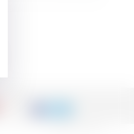
>
Septeo Digital & Services © 2015