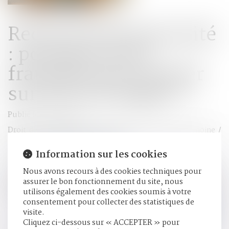
Recherche de paternité
: pourquoi la loi
française peut primer
sur la loi étrangère ?
Publié le :
13/05/2025
Droit de la famille, des personnes et de leur patrimoine
/
Couples et régime matrimoniaux
Source :
www.lemag-juridique.com
Information sur les cookies
Nous avons recours à des cookies techniques pour
Selon l’article 311-14 du Code civil, la filiation est en principe
assurer le bon fonctionnement du site, nous
régie par la loi personnelle de la mère au jour de la naissance
utilisons également des cookies soumis à votre
de l’enfant...
Lire la suite
consentement pour collecter des statistiques de
visite.
Cliquez ci-dessous sur « ACCEPTER » pour