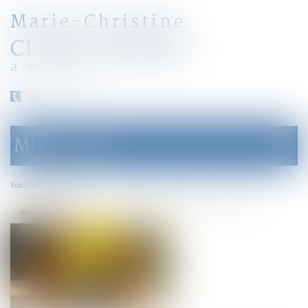
Marie-Christine
CLARAZ-MURAT
avocat
04 79 31 33 03
MENU
Ouvrir
le
menu
Accueil
Vous êtes ici :
Recherche de paternité : pourquoi la loi française peut primer sur la loi
étrangère ?