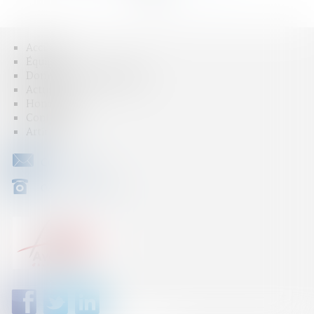
Accueil
Équipe
Domaines d'intervention
Actus
Honoraires
Contact
Articles
CONTACT
04 79 31 33 03