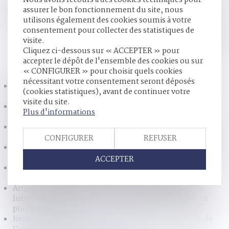
Nous avons recours à des cookies techniques pour
public international français. Ce contrôle s’applique
assurer le bon fonctionnement du site, nous
particulièrement aux jugements relatifs à l’état des
utilisons également des cookies soumis à votre
personnes, tels que les décisions d’adoption...
Lire la suite
consentement pour collecter des statistiques de
visite.
Cliquez ci-dessous sur « ACCEPTER » pour
HISTORIQUE
accepter le dépôt de l'ensemble des cookies ou sur
« CONFIGURER » pour choisir quels cookies
nécessitant votre consentement seront déposés
Droit de visite et placement d’enfants : quelle place pour
(cookies statistiques), avant de continuer votre
la parole des mineurs ?
visite du site.
Évolution des facultés contributives des parents pour le
Plus d'informations
paiement de la pension alimentaire
Prévention de la récidive en matière de viol et d'agressions
sexuelles
CONFIGURER
REFUSER
Successions et dettes fiscales : l’importance de déclarer les
créances dans les délais légaux
ACCEPTER
Réforme de la justice pénale des mineurs : les nouveaux
modules de mesures éducatives, une amélioration ?
Arnaques financières : les autorités mobilisées dans la
lutte contre ce phénomène massif qui piège de plus en
plus de particuliers
Reconnaissance des jugements étrangers : les limites de