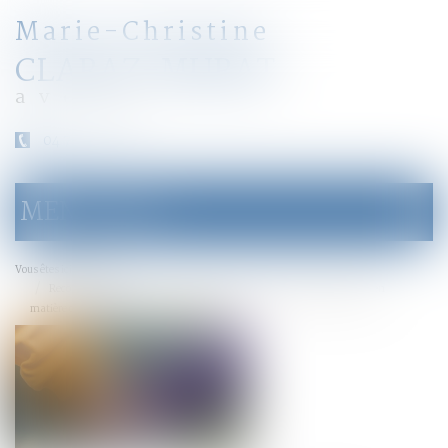
Marie-Christine
CLARAZ-MURAT
avocat
04 79 31 33 03
MENU
Ouvrir
le
menu
Accueil
Vous êtes ici :
Reconnaissance des jugements étrangers : les limites de l’exequatur en
matière d’adoption