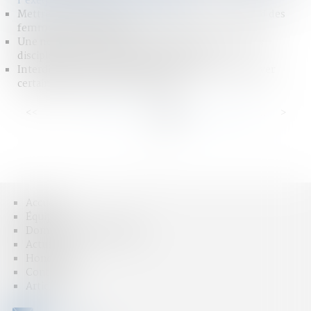
l’exequatur en matière d’adoption
Mettre fin aux violences et discriminations à l'égard des
femmes LBQ en Europe
Une nouvelle procédure alternative aux poursuites
disciplinaires pour les majeurs détenus !
Interdiction aux établissements bancaires de prélever
certains frais lors des successions
<<
<
...
10
11
12
13
14
15
16
...
>
>>
Accueil
Équipe
Domaines d'intervention
Actus
Honoraires
Contact
Articles