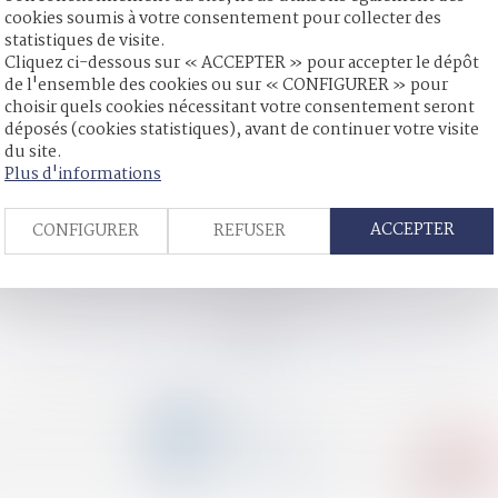
cookies soumis à votre consentement pour collecter des
statistiques de visite.
Cliquez ci-dessous sur « ACCEPTER » pour accepter le dépôt
utive d’un faux administratif
de l'ensemble des cookies ou sur « CONFIGURER » pour
ie son rapport annuel
choisir quels cookies nécessitant votre consentement seront
station compensatoire allouée avant le 1-7-2000 ?
déposés (cookies statistiques), avant de continuer votre visite
ation de la carte bancaire d'un proche
du site.
Plus d'informations
on et augmentation des dommages et intérêts
ACCEPTER
CONFIGURER
REFUSER
us la forme de rente viagère pour compenser le préjudice causé par
né n’a pas à justifier d’un motif à sa demande
e quasi-usufruit : conditions de validité et précautions pratiqu
<<
<
...
26
27
28
29
30
31
32
...
>
>>
CONTACT
04 79 31 33 03