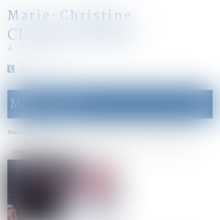
Marie-Christine
CLARAZ-MURAT
avocat
04 79 31 33 03
MENU
Ouvrir
le
menu
Accueil
Vous êtes ici :
Régime matrimonial : présomption simple pour la loi du premier domicile
conjugal