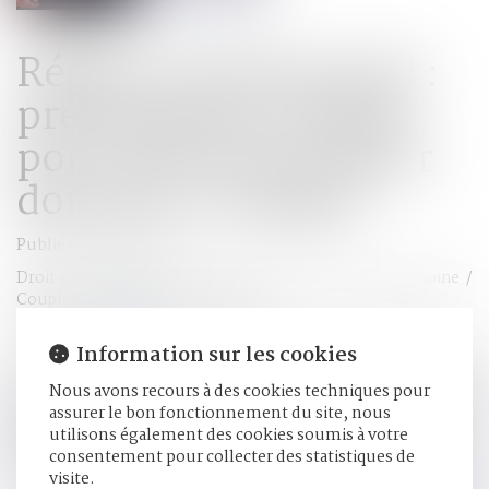
Régime matrimonial :
présomption simple
pour la loi du premier
domicile conjugal
Publié le :
31/10/2023
Droit de la famille, des personnes et de leur patrimoine
/
Couples et régime matrimoniaux
Source :
www.efl.fr
Information sur les cookies
La règle selon laquelle la détermination de la loi applicable
Nous avons recours à des cookies techniques pour
au régime matrimonial doit être faite en considération de la
assurer le bon fonctionnement du site, nous
fixation du premier domicile conjugal ne constitue qu'une
utilisons également des cookies soumis à votre
présomption simple qui peut être détruite par tout autre
consentement pour collecter des statistiques de
élément de preuve pertinent...
Lire la suite
visite.