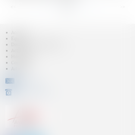
<<
<
...
4
5
6
7
8
9
10
...
>
>>
Accueil
Équipe
Domaines d'intervention
Actus
Honoraires
Contact
Articles
CONTACT
04 79 31 33 03