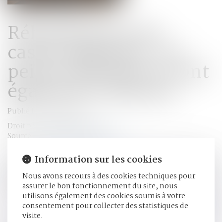
Réhabilitation du
casier judiciaire : les
peines définitives sont
également effacées
Publié le :
30/06/2025
Droit pénal
/
(NPU) Infraction
Source :
www.lemag-juridique.com
Conformément aux articles 133-13 et 133-16 du Code pénal,
Information sur les cookies
la réhabilitation légale efface les incapacités et déchéances
Nous avons recours à des cookies techniques pour
résultant d’une condamnation pénale, sauf expressions
assurer le bon fonctionnement du site, nous
prévues par la loi...
Lire la suite
utilisons également des cookies soumis à votre
consentement pour collecter des statistiques de
visite.