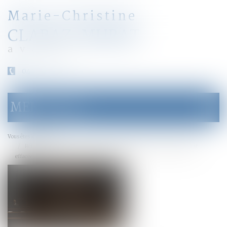
Marie-Christine
CLARAZ-MURAT
avocat
04 79 31 33 03
MENU
Ouvrir
le
menu
Accueil
Vous êtes ici :
Réhabilitation du casier judiciaire : les peines définitives sont également
effacées