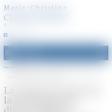
Marie-Christine
CLARAZ-MURAT
avocat
04 79 31 33 03
MENU
Ouvrir
le
menu
Accueil
Vous êtes ici :
La remise en cause de la convention de divorce dans le nouveau divorce par
consentement mutuel - Éditions Francis Lefebvre
La remise en cause de
la convention de
divorce dans le