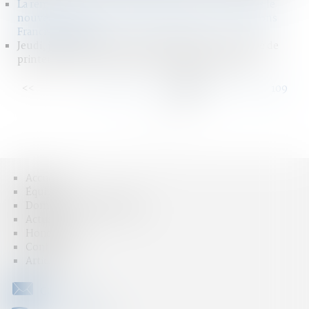
La remise en cause de la convention de divorce dans le
nouveau divorce par consentement mutuel - Éditions
Francis Lefebvre
Jeudi, je participe à la Formation EDERA - Université de
printemps de l'école des avocats de Rhône-Alpes
<<
<
...
103
104
105
106
107
108
109
...
>
>>
Accueil
Équipe
Domaines d'intervention
Actus
Honoraires
Contact
Articles
CONTACT