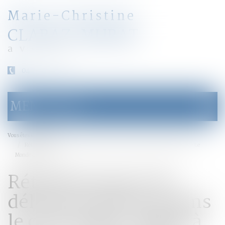
Marie-Christine
CLARAZ-MURAT
avocat
04 79 31 33 03
MENU
Ouvrir
le
menu
Accueil
Vous êtes ici :
Rétablissement du délit de forfaiture dans le code pénal : dépôt à l'AN - Le
Monde du Droit
Rétablissement du
délit de forfaiture dans
le code pénal : dépôt à