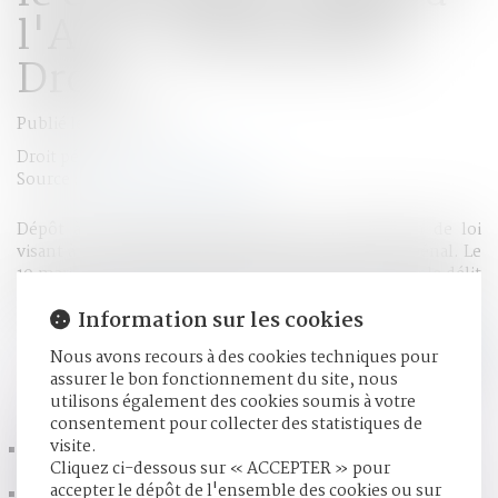
l'AN - Le Monde du
Droit
Publié le :
22/03/2017
Droit pénal
Source :
www.lemondedudroit.fr
Dépôt à l'Assemblée nationale d'une proposition de loi
visant à rétablir le délit de forfaiture dans le code pénal. Le
10 mars 2017, une proposition de loi visant à rétablir le délit
de forfaiture dans le code pénal a été déposée à l'Assemblée
Information sur les cookies
nationale...
Lire la suite
Nous avons recours à des cookies techniques pour
assurer le bon fonctionnement du site, nous
HISTORIQUE
utilisons également des cookies soumis à votre
consentement pour collecter des statistiques de
visite.
La médiation familiale est rendue obligatoire dans 11
Cliquez ci-dessous sur « ACCEPTER » pour
tribunaux - Divorce - Le Particulier
accepter le dépôt de l'ensemble des cookies ou sur
Divorce : journal intime et photomontages peuvent être