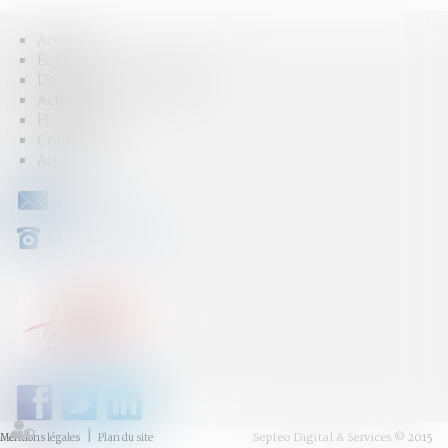
Accueil
Équipe
Domaines d'intervention
Actus
Honoraires
Contact
Articles
CONTACT
04 79 31 33 03
Septeo Digital & Services © 2015
Mentions légales
Plan du site