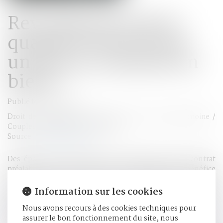
Revendication de la
qualité d’associé par
un époux commun en
biens
Publié le :
12/10/2022
Droit de la famille, des personnes et de leur patrimoine
/
Couples et régime matrimoniaux
Source :
www.aurep.com
Des époux se sont mariés le 17 juillet 1970, sans contrat
préalable. Le 13 juin 2007, le mari, revendiquant le bénéfice
des dispositions de l'article 1832-2 du code civil, a notifié à
une SARL, dont son épouse était la gérante, son intention
Information sur les cookies
d'être personnellement associé à hauteur de la moitié des
Nous avons recours à des cookies techniques pour
parts sociales correspondant à l'apport que cette dernière
assurer le bon fonctionnement du site, nous
avait effectué...
Lire la suite