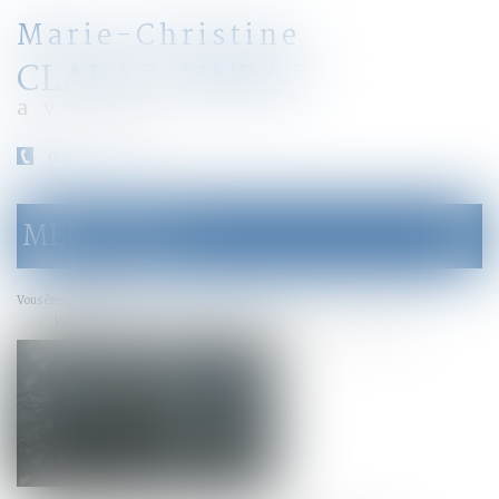
Marie-Christine
CLARAZ-MURAT
avocat
04 79 31 33 03
MENU
Ouvrir
le
menu
Accueil
Vous êtes ici :
Revendication de la qualité d’associé par un époux commun en biens