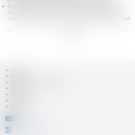
d’hébergement est récupérable sur succession
En présence d’avances dépassant la valeur de rachat du
contrat d’assurance-vie, l’assureur ne peut modifier le
contrat unilatéralement pour s’octroyer un droit de rachat
<<
<
...
39
40
41
42
43
44
45
...
>
>>
Accueil
Équipe
Domaines d'intervention
Actus
Honoraires
Contact
Articles
CONTACT
04 79 31 33 03