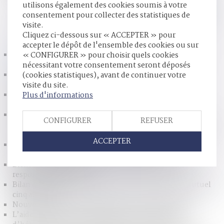
utilisons également des cookies soumis à votre
consentement pour collecter des statistiques de
visite.
HISTORIQUE
Cliquez ci-dessous sur « ACCEPTER » pour
accepter le dépôt de l'ensemble des cookies ou sur
Revendication de la qualité d’associé par un époux
« CONFIGURER » pour choisir quels cookies
commun en biens
nécessitant votre consentement seront déposés
De la comparution du détenu lors du recours contre
(cookies statistiques), avant de continuer votre
l’indignité des conditions de sa détention
visite du site.
Transmission patrimoniale au sein d’une famille
Plus d'informations
recomposée : quelles sont les règles légales ?
Transfert, en cours de procédure, de la résidence
CONFIGURER
REFUSER
habituelle de l’enfant vers un État tiers : quelle juridiction
compétente ?
ACCEPTER
Coût des frais d’obsèques : les solutions pour une
meilleure information des consommateurs
Biens scellés dérobés et volés : jusqu'où s'arrête la
responsabilité de l'État ?
Bilan de la réforme du divorce par consentement mutuel
cinq ans après
Nouveaux droits du propriétaire du bien confisqué
L’aide sociale versée directement à l’établissement