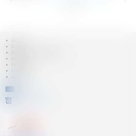
<<
<
...
52
53
54
55
56
57
58
...
>
>>
Accueil
Équipe
Domaines d'intervention
Actus
Honoraires
Contact
Articles
CONTACT
04 79 31 33 03