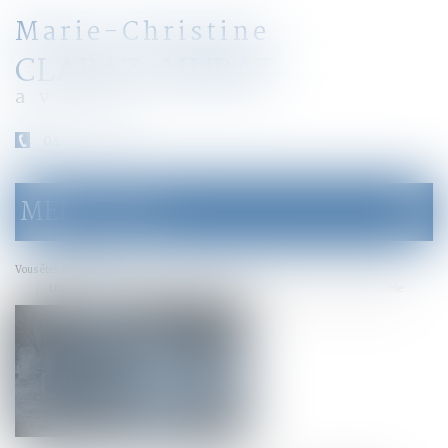
Marie-Christine
CLARAZ-MURAT
avocat
04 79 31 33 03
MENU
Ouvrir
le
menu
Accueil
Vous êtes ici :
Une sculpture scellée sur une tombe est un monument funéraire indivisible