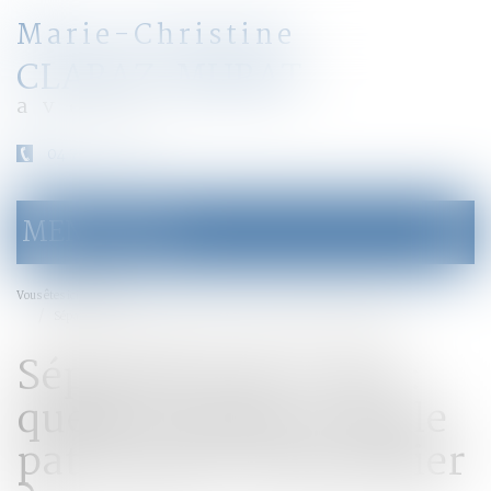
Marie-Christine
CLARAZ-MURAT
avocat
04 79 31 33 03
MENU
Ouvrir
le
menu
Accueil
Vous êtes ici :
Séparation de corps : quelle incidence sur le patrimoine immobilier ?
Séparation de corps :
quelle incidence sur le
patrimoine immobilier