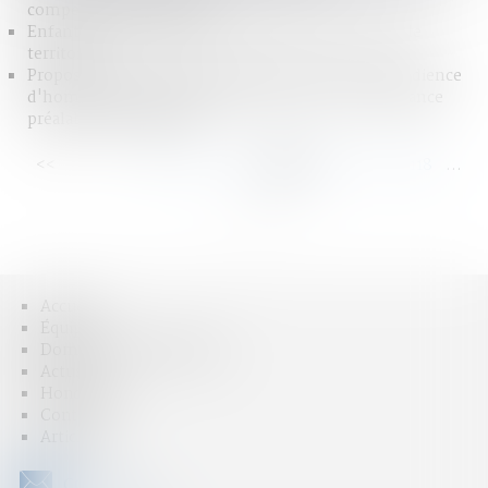
compensatoire en capital
Enfant né à l’étranger et autorisation d’entrer sur le
territoire
Proposition de loi précisant le déroulement de l'audience
d'homologation de la comparution sur reconnaissance
préalable de culpabilité
<<
<
...
112
113
114
115
116
117
118
...
>
>>
Accueil
Équipe
Domaines d'intervention
Actus
Honoraires
Contact
Articles
CONTACT