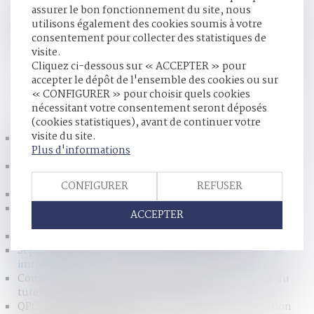
droits que la loi accorde au conjoint survivant en matière de
assurer le bon fonctionnement du site, nous
succession. Lorsque la séparation de corps est prononcée
utilisons également des cookies soumis à votre
par consentement mutuel, les époux peuvent inclure dans
consentement pour collecter des statistiques de
leur convention une renonciation à leurs droits
visite.
successoraux....
Lire la suite
Cliquez ci-dessous sur « ACCEPTER » pour
accepter le dépôt de l'ensemble des cookies ou sur
« CONFIGURER » pour choisir quels cookies
HISTORIQUE
nécessitant votre consentement seront déposés
(cookies statistiques), avant de continuer votre
visite du site.
Prêt sans écrit par la mère à son fils - Personnes physiques,
Plus d'informations
capacité
Premier ressort, l’enregistrement sonore des procès
d’assises devient facultatif | Dalloz Actualité
CONFIGURER
REFUSER
Justice : En prison pour ne pas avoir payé la pension
Une seule condition pour la révision de la prestation
ACCEPTER
compensatoire - Divorce, séparation et liquidation
Justice pénale en chiffres - Portail Justice.Gouv
Séparation de corps : quelle incidence sur le patrimoine
immobilier ?
Comment les proches peuvent-ils contrôler l'action du
tuteur ou du curateur ? | service-public.fr
QPC : prononcé du divorce subordonné à une prestation