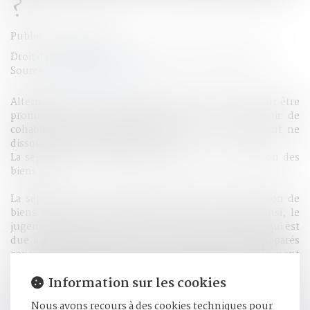
?
Publié le :
22/08/2016
Droit de la famille, des personnes et de leur patrimoine
Source :
edito.seloger.com
Alternative au divorce, la séparation de corps ne peut être
prononcée que par jugement, et met fin au devoir de
cohabitation qui existe entre les époux. Le jugement ne
dissout pas le mariage pour autant.
La séparation de corps entraîne toujours la séparation des
biens
La séparation de corps entraîne toujours la séparation de
biens mais laisse subsister le devoir de secours. Ainsi, le
jugement qui la prononce fixe la pension alimentaire qui est
due à l'époux dans le besoin. Chacun des époux séparés
conserve l'usage du nom de l'autre. Toutefois, le jugement
de séparation de corps peut, compte tenu des intérêts
Information sur les cookies
respectifs des époux, le leur interdire. En cas de décès de
l'un des époux séparés de corps, l'autre époux conserve les
Nous avons recours à des cookies techniques pour