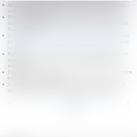
Après un divorce, veillez à bouger et ne pas fumer pour
vivre plus longtemps
Prouver l’indépendance financière de l’enfant majeur
incombe au débiteur de la pension alimentaire - Éditions
Francis Lefebvre
Sort des bénéfices et dividendes perçus après le divorce et
provenant de parts sociales communes - Éditions Francis
Lefebvre
Rappels utiles sur la distinction entre bande organisée et
association de malfaiteurs - Criminalité organisée et
terrorisme
Divorce pour faute - Avoir une relation en cours de divorce
est risqué | service-public.fr
Succession : contestation d'un partage et application de
dispositions transitoires - Éditions Francis Lefebvre
<<
<
...
90
91
92
93
94
95
96
...
>
>>