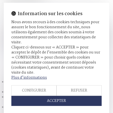
Droit de la famille, des personnes et de leur patrimoine
/
Patrimoine et succession
Information sur les cookies
Source :
www.efl.fr
Nous avons recours à des cookies techniques pour
Les bénéfices et dividendes provenant de parts sociales
assurer le bon fonctionnement du site, nous
acquises durant le mariage, que l’époux associé perçoit
utilisons également des cookies soumis à votre
durant l’indivision post-communautaire sont des fruits
consentement pour collecter des statistiques de
accroissant l’indivision. Il en est ainsi même si la qualité
visite.
d’associé attachée aux parts ne relève pas de l’indivision...
Cliquez ci-dessous sur « ACCEPTER » pour
Lire la suite
accepter le dépôt de l'ensemble des cookies ou sur
« CONFIGURER » pour choisir quels cookies
nécessitant votre consentement seront déposés
(cookies statistiques), avant de continuer votre
HISTORIQUE
visite du site.
Plus d'informations
Changer de nom de famille pour un motif d’ordre affectif
est parfois possible - Éditions Francis Lefebvre
CONFIGURER
REFUSER
Mariage : quelles sont les contraintes légales ? - Capital.fr
Le « droit de visite » concerne aussi les grands-parents,
ACCEPTER
selon la justice européenne
Confiscation du produit de l’infraction : pas d’exigence de
proportionnalité - Atteinte aux biens | Dalloz Actualité