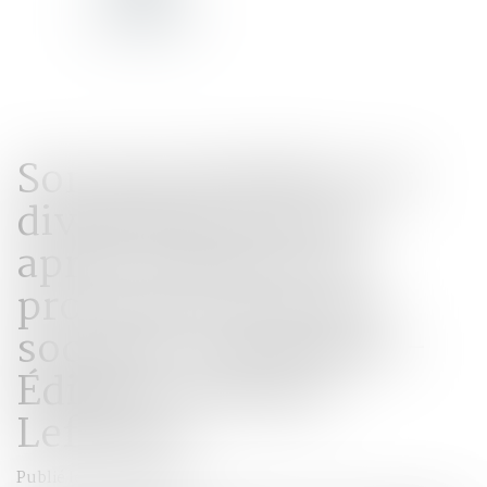
Sort des bénéfices et
dividendes perçus
après le divorce et
provenant de parts
sociales communes -
Éditions Francis
Lefebvre
Publié le :
29/05/2018