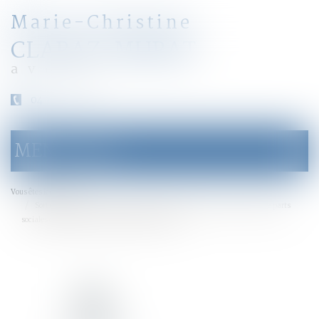
Marie-Christine
CLARAZ-MURAT
avocat
04 79 31 33 03
MENU
Ouvrir
le
menu
Accueil
Vous êtes ici :
Sort des bénéfices et dividendes perçus après le divorce et provenant de parts
sociales communes - Éditions Francis Lefebvre