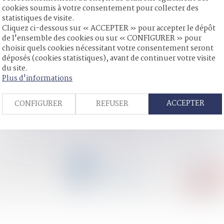
roits de l’enfant de l’ONU
cookies soumis à votre consentement pour collecter des
statistiques de visite.
ce nationale de la protection de l'enfance
Cliquez ci-dessous sur « ACCEPTER » pour accepter le dépôt
de l'ensemble des cookies ou sur « CONFIGURER » pour
on de son patrimoine
choisir quels cookies nécessitant votre consentement seront
ociation ou une fondation
déposés (cookies statistiques), avant de continuer votre visite
n purement automatique des détentions provisoires
du site.
cale fait preuve de mansuétude
Plus d'informations
rs : seul l’intérêt de l’enfant compte
ACCEPTER
CONFIGURER
REFUSER
<<
<
...
65
66
67
68
69
70
71
...
>
>>
CONTACT
04 79 31 33 03