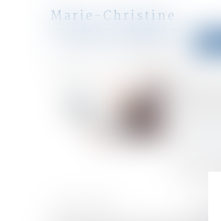
Marie-Christine
CLARAZ-MURAT
Accu
avocat
Accueil
Succession : pourquoi réaliser un inventaire ?
Vous êtes ici :
Succe
Publié le :
29
Droit de la fa
Source :
infod
Pour toute su
€, vous devez
HISTORIQUE