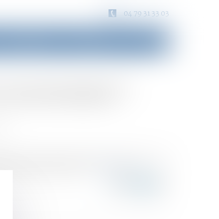
04 79 31 33 03
Consultation
Honoraires
Contact
un inventaire ?
on
t de la succession est égal ou supérieur à 5 000
t du patrimoine du défunt...
Lire la suite