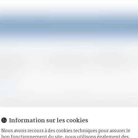
eil
Équipe
Domaines d'intervention
Actus
ssion : pourquoi réaliser 
/07/2020
mille, des personnes et de leur patrimoine
/
Patrimoine et successi
ujour.fr
ccession comprenant un bien immobilier et/ou lorsque le montan
 vous rapprocher d’un notaire afin qu’il réalise un bilan comple
Information sur les cookies
Nous avons recours à des cookies techniques pour assurer le
bon fonctionnement du site, nous utilisons également des