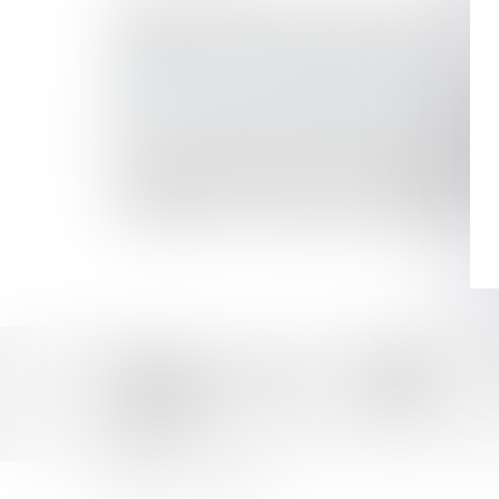
Rapport du Défenseur des droits au Comité des d
Le mineur associé d'une société civile
Rapport de la Cour des comptes sur la gouvernan
Succession : pourquoi réaliser un inventaire ?
Divorce : gare aux mensonges dans la déclarati
Dons : transmettre son assurance-vie à une ass
La Cour de cassation s’oppose à la prolongatio
Déclaration de succession : l’administration fis
Modalités des relations entre un enfant et un tie
La création d’un « Dossier pénal numérique »
Accueil
Équipe
Domaines d'intervention
Actus
Honoraires
Contact
Articles
Mentions légales
Plan du site