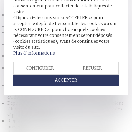
HISTORIQUE
utilisons également des cookies soumis à votre
consentement pour collecter des statistiques de
visite.
La notification du jugement est un préalable à la
Cliquez ci-dessous sur « ACCEPTER » pour
majoration du taux de l'intérêt légal
accepter le dépôt de l'ensemble des cookies ou sur
Succession : qu’est-ce qu’une attestation de porte-fort ?
« CONFIGURER » pour choisir quels cookies
Faute du couple qui fait annuler la paternité de celui qu’ils
nécessitant votre consentement seront déposés
ont laissé présumer père durant 30 ans
(cookies statistiques), avant de continuer votre
L'important patrimoine et la nature influençable du
visite du site.
majeur ne suffisent pas à le placer sous tutelle
Plus d'informations
Retrait de l’autorité parentale pour participation à
l’escalade du conflit familial
Même privative de liberté, la peine inférieure à 10 ans
CONFIGURER
REFUSER
prononcée pour un viol et des violences, aggravés, reste
une peine correctionnelle
ACCEPTER
Préjudice économique de l’enfant pour cause de décès
d’un parent et prise en considération de la séparation ou
du divorce
Depuis le 1er janvier 2023, le recouvrement des pensions
alimentaires par l’ARIPA est généralisé à l’ensemble des
séparations et divorces
Requalification aggravante des faits et acceptation du
prévenu