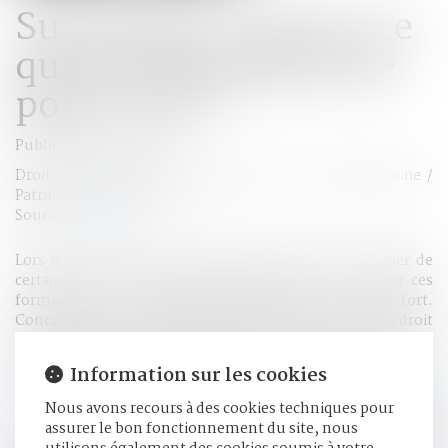
Succession : qu’est-ce
qu’une attestation de
porte-fort ?
Publié le :
01/03/2023
Droit de la famille, des personnes et de leur patrimoine
/
Patrimoine et succession
Source :
cleerly.fr
Lors d’une succession, les héritiers doivent s’occuper de
certaines démarches administratives. Afin de faciliter ces
formalités, il est possible de désigner un porte-fort.
Concrètement, un héritier représente tous les ayants droit
et s’engage à réaliser tous les actes liés à la succession. Alors
quelles sont les caractéristiques d’un porte-fort...
Lire la
Information sur les cookies
suite
Nous avons recours à des cookies techniques pour
assurer le bon fonctionnement du site, nous