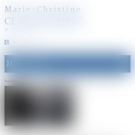
Marie-Christine
CLARAZ-MURAT
avocat
04 79 31 33 03
MENU
Ouvrir
le
menu
Accueil
Succession : qu’est-ce qu’une attestation de porte-fort ?
Vous êtes ici :