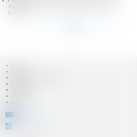
Époux communs en biens : précisions sur le point de
départ de l’action en déclaration de simulation des
donations
<<
<
...
35
36
37
38
39
40
41
...
>
>>
Accueil
Équipe
Domaines d'intervention
Actus
Honoraires
Contact
Articles
CONTACT
04 79 31 33 03