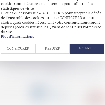
cookies soumis à votre consentement pour collecter des
statistiques de visite.
Cliquez ci-dessous sur « ACCEPTER » pour accepter le dépôt
on de la Cour de cassation sur la période à prendre en compte
de l'ensemble des cookies ou sur « CONFIGURER » pour
doit correspondre à la date de l’arrêt en cas d’appel sur le divorc
choisir quels cookies nécessitant votre consentement seront
r chaque donataire
déposés (cookies statistiques), avant de continuer votre visite
ité affective et scolaire ne caractérise pas une situation intolérab
du site.
es financements à renforcer selon le Sénat
Plus d'informations
amille ?
: des dysfonctionnements structurels
ACCEPTER
CONFIGURER
REFUSER
fant se confie sur des violences de l’équipe éducative ?
lation de la déclaration de nationalité
e : pas d'exonération pour le collatéral pacsé
<<
<
...
3
4
5
6
7
8
9
...
>
>>
CONTACT
04 79 31 33 03