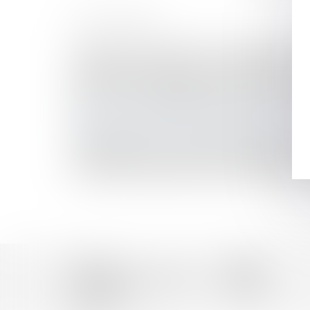
HISTORIQUE
Prescription et indemnité d’occupation : précisi
Prestation compensatoire : la date d’appréciation 
Pas de donation-partage sans lots distincts pou
Retour d’un enfant déplacé illicitement : la stabil
Lutte contre les violences faites aux femmes : d
Tutelle et conflit familial : quelle place pour la f
Violences faites aux enfants en milieu scolaire 
Affaire Bétharram : comment réagir quand son en
La fraude à la communauté de vie entraîne l’annu
Succession entre frères et soeurs vivant ensembl
Accueil
Équipe
Domaines d'intervention
Actus
Honoraires
Contact
Articles