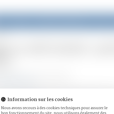
eil
Équipe
Domaines d'intervention
Actus
amille ?
le et conflit familial : que
le ?
07/2025
mille, des personnes et de leur patrimoine
lemag-juridique.com
protection juridique des majeurs, les articles 449 et 450 du Code
lle exercée par un mandataire judiciaire, dès lors qu’un proche e
Information sur les cookies
rotégée...
Lire la suite
Nous avons recours à des cookies techniques pour assurer le
bon fonctionnement du site, nous utilisons également des