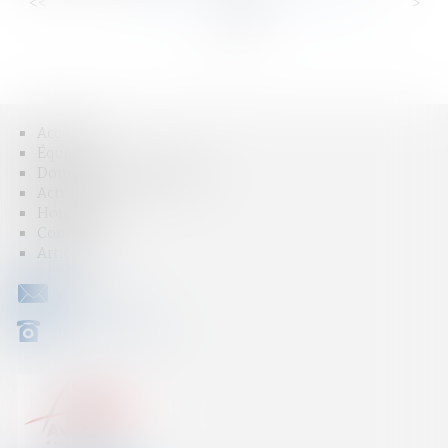
<<
<
...
33
34
35
36
37
38
39
...
>
>>
Accueil
Équipe
Domaines d'intervention
Actus
Honoraires
Contact
Articles
CONTACT
04 79 31 33 03