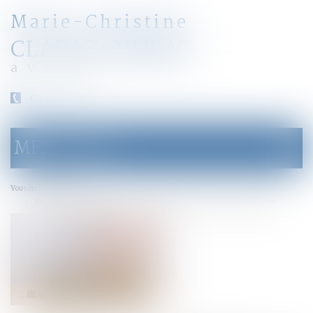
Marie-Christine
CLARAZ-MURAT
avocat
04 79 31 33 03
MENU
Ouvrir
le
menu
Accueil
Vous êtes ici :
Vendre à soi-même ou comment rendre liquide un patrimoine immobilier