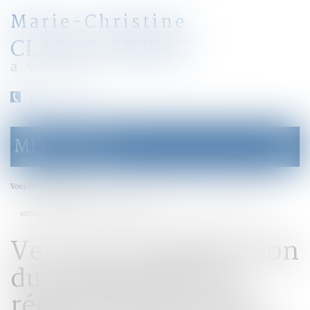
Marie-Christine
CLARAZ-MURAT
avocat
04 79 31 33 03
MENU
Ouvrir
le
menu
Accueil
Vous êtes ici :
Vers une simplification du changement de régime matrimonial pour les
entrepreneurs - Mariage - Le Particulier
Vers une simplification
du changement de
régime matrimonial