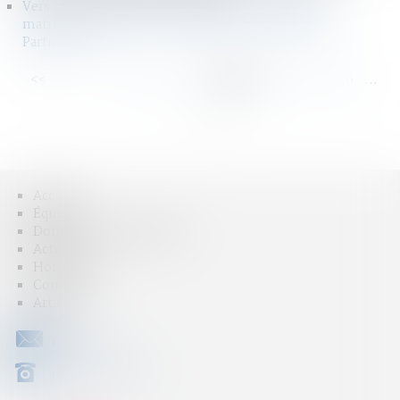
Vers une simplification du changement de régime
matrimonial pour les entrepreneurs - Mariage - Le
Particulier
<<
<
...
110
111
112
113
114
115
116
...
>
>>
Accueil
Équipe
Domaines d'intervention
Actus
Honoraires
Contact
Articles
CONTACT
04 79 31 33 03