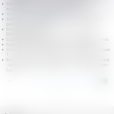
Pensions alimentaires : la grille indicative des
montants 2015 - Actualités - Service-public.fr
VIdeo #droitcollaboratif #AFPDC
Séparations : le coût net des enfants plus lourd pour le
parent qui n’a pas la garde
Droits de l’enfant : la France peut mieux faire dit le
Défenseur des droits
La protection du conjoint survivant : une stratégie à revoir
La prestation compensatoire de A à Z - France info
Cessation de la communauté de vie : a quelle date se placer
?
Refus du maintien des relations du parent avec son enfant
: seulement pour des motifs graves... Actualités du Droit-
Lamy
<<
<
...
120
121
122
123
124
125
126
>
>>
Accueil