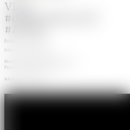
VIdeo
#droitcollaboratif
#AFPDC
Publié le :
02/07/2015
Informations générales
Nouvelle vidéo du droit collaboratif :
Processus pour des accords
#Adhérent #AFPDC