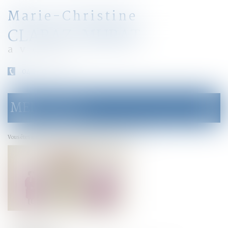
Marie-Christine
CLARAZ-MURAT
avocat
04 79 31 33 03
MENU
Ouvrir
le
menu
Accueil
VIdeo #droitcollaboratif #AFPDC
Vous êtes ici :