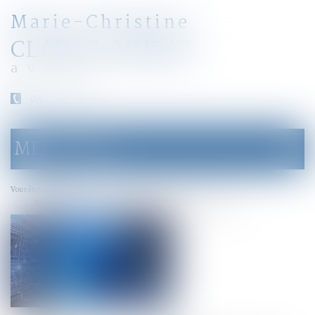
Marie-Christine
CLARAZ-MURAT
avocat
04 79 31 33 03
MENU
Ouvrir
le
menu
Accueil
Vous êtes ici :
Vidéosurveillance sur la voie publique en enquête préliminaire