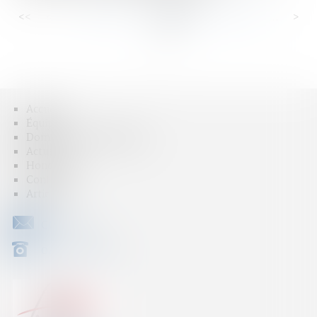
<<
<
...
60
61
62
63
64
65
66
...
>
>>
Accueil
Équipe
Domaines d'intervention
Actus
Honoraires
Contact
Articles
CONTACT
04 79 31 33 03