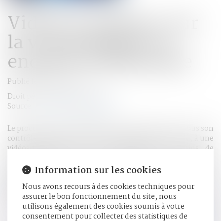
Vidéosurveillance sur
la voie publique en
enquête préliminaire
Publié le :
14/01/2021
Droit pénal
/
Procédure pénale
Source :
actu.dalloz-etudiant.fr
Le procureur de la République peut faire procéder, sous son
contrôle effectif et selon les modalités qu’il autorise, à une
vidéosurveillance sur la voie publique, aux fins de
rechercher la preuve des infractions à la loi pénale ;
l’ingérence dans la vie privée résultant d’une telle mesure
Information sur les cookies
présente par sa nature même un caractère limité et est
Nous avons recours à des cookies techniques pour
proportionnée au regard de l’objectif poursuivi, elle n’est
assurer le bon fonctionnement du site, nous
pas contraire au respect de la vie privée...
Lire la suite
utilisons également des cookies soumis à votre
consentement pour collecter des statistiques de