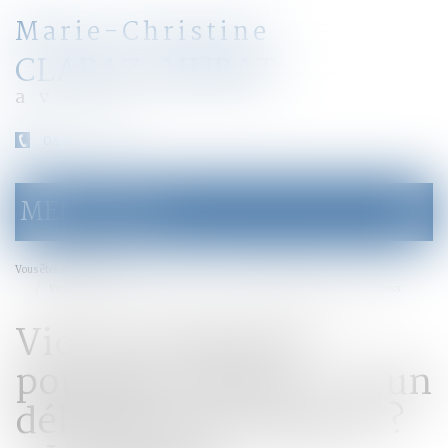
Marie-Christine
CLARAZ-MURAT
avocat
04 79 31 33 03
MENU
Ouvrir
le
menu
Accueil
Vous êtes ici :
Viol sur mineurs: pourquoi existe-t-il un délai de prescription ? - L'Express
Viol sur mineurs:
pourquoi existe-t-il un
délai de prescription ?