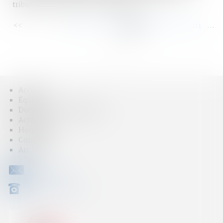
tribunaux - Divorce - Le Particulier
<<
<
...
105
106
107
108
109
110
111
...
>
>>
Accueil
Équipe
Domaines d'intervention
Actus
Honoraires
Contact
Articles
CONTACT
04 79 31 33 03