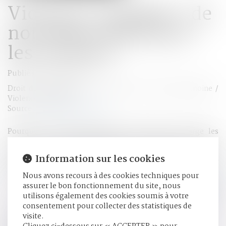
Violence conjugale : de
nouvelles aides pour
les victimes
Publié le :
09/02/2024
Droit de la famille, des personnes et de leur patrimoine
/
Violences familiales
Source :
www.aide-sociale.fr
Pourquoi est-il indispensable de prendre en charge les
victimes de violences conjugales ? 1 victime toutes les 3
minutes. Voici le chiffre choc des dernières études sur les
Information sur les cookies
violences conjugales publiées par le ministère de l’Intérieur
fin 2023...
Lire la suite
Nous avons recours à des cookies techniques pour
assurer le bon fonctionnement du site, nous
utilisons également des cookies soumis à votre
HISTORIQUE
consentement pour collecter des statistiques de
visite.