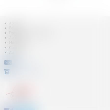
>>
Accueil
Équipe
Domaines d'intervention
Actus
Honoraires
Contact
Articles
CONTACT
04 79 31 33 03