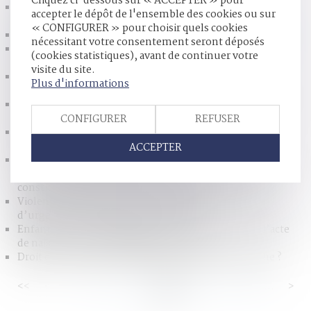
Cliquez ci-dessous sur « ACCEPTER » pour
Non-paiement de la pension alimentaire et délit
accepter le dépôt de l'ensemble des cookies ou sur
d’abandon de famille
« CONFIGURER » pour choisir quels cookies
Violence conjugale : de nouvelles aides pour les victimes
nécessitant votre consentement seront déposés
Sanction pour fausse ou incomplète déclaration aux
(cookies statistiques), avant de continuer votre
organismes de prestations sociales
visite du site.
QPC : partage de l'indivision successorale et principe
Plus d'informations
d'égalité
Prestation compensatoire : ce qu'il faut savoir en cas de
divorce
CONFIGURER
REFUSER
Gratification du conjoint survivant et modalités
d’imputation des libéralités
ACCEPTER
L’acquisition par un époux de parts sociales
postérieurement à la dissolution de la communauté ne
constitue pas un recel de communauté
Violences conjugales : quel est le montant de l’aide
d’urgence de la CAF pour les victimes ?
Enfant né hors mariage légitimé : la production de l’acte
de naissance annoté suffit pour hériter
Droit de succession immobilier : comment ça marche ?
<<
<
...
22
23
24
25
26
27
28
...
>