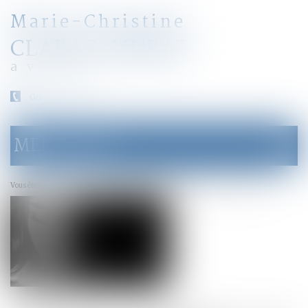
Marie-Christine
CLARAZ-MURAT
avocat
04 79 31 33 03
MENU
Ouvrir
le
menu
Accueil
Violence conjugale : de nouvelles aides pour les victimes
Vous êtes ici :