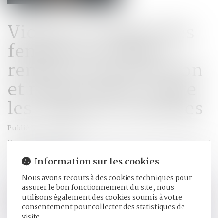
Violence à l’égard des
femmes en France :
renforcer la protection
et mieux lutter contre
les violences sexuelles
Publié le :
26/09/2025
Droit de la famille, des personnes et de leur patrimoine
/
Violences familiales
Information sur les cookies
Source :
www.coe.int
Nous avons recours à des cookies techniques pour
Ordonnances provisoires de protection immédiate,
assurer le bon fonctionnement du site, nous
dispositifs dédiés de prise en charge sanitaire et
utilisons également des cookies soumis à votre
financement de la ligne d’écoute 3919 figurent parmi les
consentement pour collecter des statistiques de
avancées...
Lire la suite
visite.