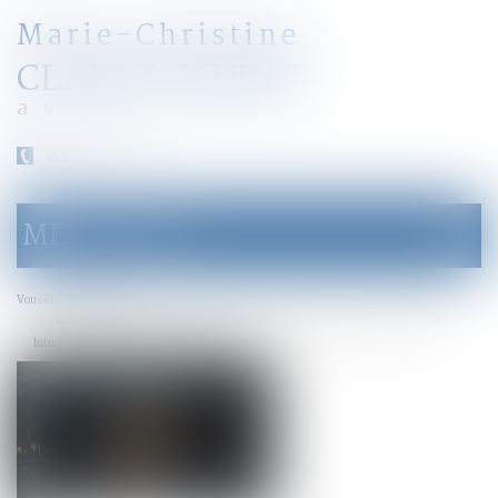
Marie-Christine
CLARAZ-MURAT
avocat
04 79 31 33 03
MENU
Ouvrir
le
menu
Accueil
Vous êtes ici :
Violence à l’égard des femmes en France : renforcer la protection et mieux
lutter contre les violences sexuelles