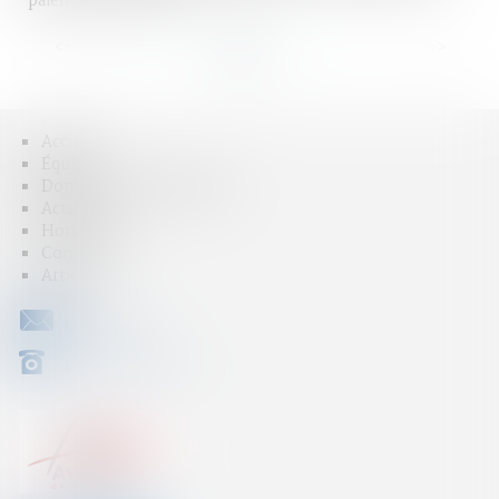
paient-ils plus cher ?
<<
<
1
2
3
4
5
6
7
...
>
>>
Accueil
Équipe
Domaines d'intervention
Actus
Honoraires
Contact
Articles
CONTACT
04 79 31 33 03