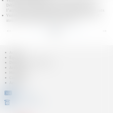
Violences et harcèlement subis par les femmes : le
Défenseur des droits pointe des insuffisances dans
l’accueil, la prise en charge et la reconnaissance des faits
Violences sexuelles faites aux enfants : la Ciivise veut
inscrire son action dans le droit commun
<<
<
...
7
8
9
10
11
12
13
...
>
>>
Accueil
Équipe
Domaines d'intervention
Actus
Honoraires
Contact
Articles
CONTACT
04 79 31 33 03