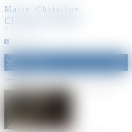
Marie-Christine
CLARAZ-MURAT
avocat
04 79 31 33 03
MENU
Ouvrir
le
menu
Accueil
Vous êtes ici :
Violences conjugales : le « contrôle coercitif » bientôt dans le Code pénal ?