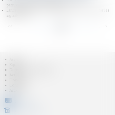
Loi du 31 mai 2024 visant à assurer une justice
patrimoniale au sein de la famille
Lanceurs d'alerte : Un nouveau dispositif pour faciliter les
signalements
<<
<
...
17
18
19
20
21
22
23
...
>
>>
Accueil
Équipe
Domaines d'intervention
Actus
Honoraires
Contact
Articles
CONTACT
04 79 31 33 03