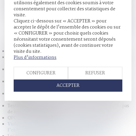
utilisons également des cookies soumis à votre
ou de plusieurs enfants mineurs, il peut étendre le bénéfice
consentement pour collecter des statistiques de
de l’ordonnance de protection délivrée au conjoint menacé
visite.
aux enfants communs du couple,...
Lire la suite
Cliquez ci-dessous sur « ACCEPTER » pour
accepter le dépôt de l'ensemble des cookies ou sur
« CONFIGURER » pour choisir quels cookies
HISTORIQUE
nécessitant votre consentement seront déposés
(cookies statistiques), avant de continuer votre
La donation-partage : avantages et inconvénients
visite du site.
La nouvelle responsabilité solidaire des parents séparés du
Plus d'informations
fait de leurs enfants mineurs
Donation avant cession, droits de mutation payés par le
CONFIGURER
REFUSER
donateur non-déductibles de la plus-value
Blanchiment de capitaux : publication du nouvel
ACCEPTER
ensemble de mesures
Projet de loi sur « l’aide à mourir » : le droit pénal oublié
des débats ?
Testament olographe partiellement daté par un tiers : pas
de nullité automatique
QPC : pension d'invalidité et ressources du concubin
Violences conjugales : extension du bénéfice de
l’ordonnance de protection aux enfants du couple