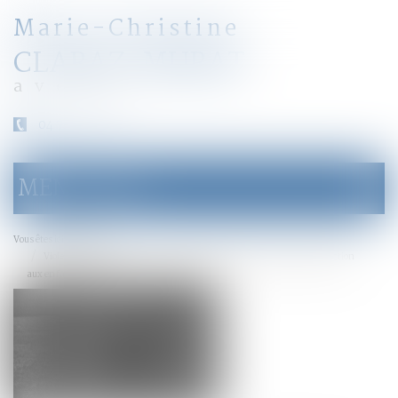
Marie-Christine
CLARAZ-MURAT
avocat
04 79 31 33 03
MENU
Ouvrir
le
menu
Accueil
Vous êtes ici :
Violences conjugales : extension du bénéfice de l’ordonnance de protection
aux enfants du couple