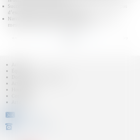
la déclaration de nationalité
Succession entre frères et soeurs vivant ensemble : pas
d'exonération pour le collatéral pacsé
Narcotrafic et criminalité organisée : retour sur les
mesures phares de la loi du 13 juin 2025
<<
<
...
3
4
5
6
7
8
9
...
>
>>
Accueil
Équipe
Domaines d'intervention
Actus
Honoraires
Contact
Articles
CONTACT
04 79 31 33 03