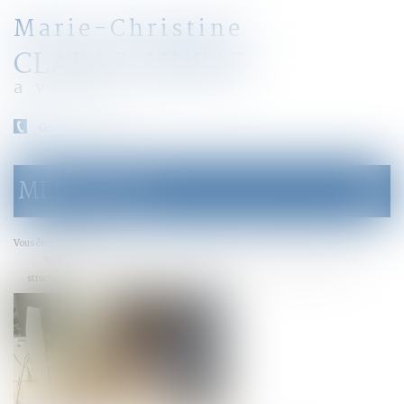
Marie-Christine
CLARAZ-MURAT
avocat
04 79 31 33 03
MENU
Ouvrir
le
menu
Accueil
Vous êtes ici :
Violences faites aux enfants en milieu scolaire : des dysfonctionnements
structurels