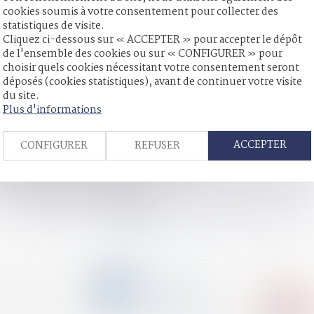
cookies soumis à votre consentement pour collecter des
statistiques de visite.
Cliquez ci-dessous sur « ACCEPTER » pour accepter le dépôt
de l'ensemble des cookies ou sur « CONFIGURER » pour
ncapacité totale de travail, ou plutôt l’utiliser correctement ?
choisir quels cookies nécessitant votre consentement seront
de l’arrêt appliquant la loi de Floride
déposés (cookies statistiques), avant de continuer votre visite
es sexuelles lors de la libération de leur agresseur : adoption à 
du site.
un nouvel outil-clé de lutte contre la fraude aux paiements
Plus d'informations
victimes de viols comme dommage corporel
enaire de PACS à charge au seul motif qu’aucune demande n’a été 
ACCEPTER
CONFIGURER
REFUSER
l’autorité parentale
ence pour quitter le domicile en sécurité
u secret et accès aux origines ?
<<
<
1
2
3
4
5
6
7
...
>
>>
CONTACT
04 79 31 33 03