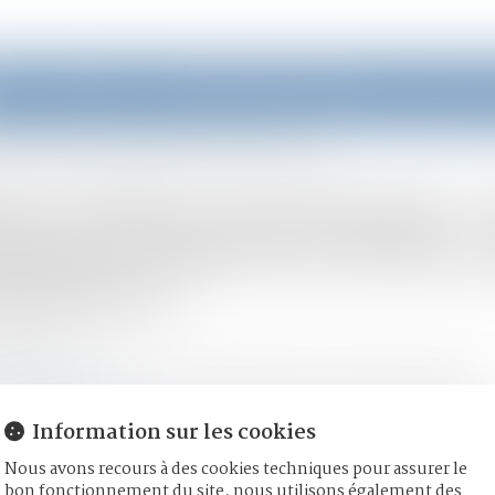
eil
Équipe
Domaines d'intervention
Actus
incapacité totale de travail, ou plutôt l’utiliser correctement ?
nces faites aux femmes : 
apacité totale de travail, o
ctement ?
/06/2026
mille, des personnes et de leur patrimoine
/
Violences familiales
onversation.com
Information sur les cookies
que précise, l’incapacité totale de travail mériterait d’être app
e gâchée des victimes de violences...
Lire la suite
Nous avons recours à des cookies techniques pour assurer le
bon fonctionnement du site, nous utilisons également des