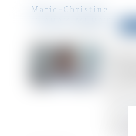
Marie-Christine
CLARAZ-MURAT
Accu
avocat
Accueil
Violences faites aux femmes : faut-il réformer l’
Vous êtes ici :
Viole
l’inc
corre
Publié le :
05
Droit de la fa
Source :
thec
Notion juridi
la durée de vi