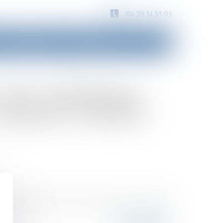
04 79 31 33 03
Consultation
Honoraires
Contact
faut-il réformer
u plutôt l’utiliser
liquée différemment, afin de mieux rendre compte de