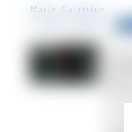
Marie-Christine
CLARAZ-MURAT
Accu
avocat
Accueil
Violences et harcèlement subis par les femmes : 
Vous êtes ici :
Viole
le Dé
dans 
recon
Publié le :
21/
Droit de la fa
Source :
www.d
À l’occasion 