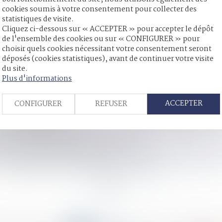
i mettent en lumière les difficultés rencontrées par les femm
cookies soumis à votre consentement pour collecter des
iste et sexuel – tout au long de leurs démarches de signaleme
statistiques de visite.
Cliquez ci-dessous sur « ACCEPTER » pour accepter le dépôt
de l'ensemble des cookies ou sur « CONFIGURER » pour
choisir quels cookies nécessitant votre consentement seront
déposés (cookies statistiques), avant de continuer votre visite
du site.
re les violences sexuelles et sexistes
Plus d'informations
’état : quand commence la prescription ?
bientôt dans le Code pénal ?
ACCEPTER
CONFIGURER
REFUSER
s de l’ascendant donateur
conjugales a bénéficié à plus de 40 000 personnes depuis sa créat
on d’abus d’autorité
es de violences sexuelles | vie-publique.fr
ion pour le juge de fixer une durée
e Défenseur des droits pointe des insuffisances dans l’accueil, la
se veut inscrire son action dans le droit commun
<<
<
...
7
8
9
10
11
12
13
...
>
>>