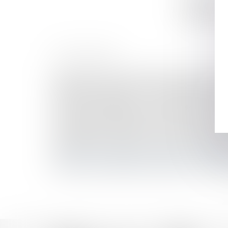
documents qu
notamment sex
HISTORIQUE
Proposition de loi visant à renforcer la lutte cont
Filiation naturelle et preuve de la possession d
Violences conjugales : le « contrôle coercitif » 
Le droit de retour légal se transmet aux héritier
L'aide d'urgence pour les victimes de violences 
Préemption et délaissement : retour sur la noti
Transports en commun : les femmes 1ères victim
Droit de visite en espace de rencontre : l’obligat
Violences et harcèlement subis par les femmes : l
Violences sexuelles faites aux enfants : la Ciivi