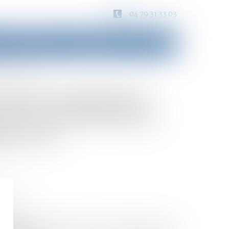
04 79 31 33 03
Consultation
Honoraires
Contact
issance des faits
s par les femmes :
 des insuffisances
e et la
des droits rappelle les constats révélés par trois