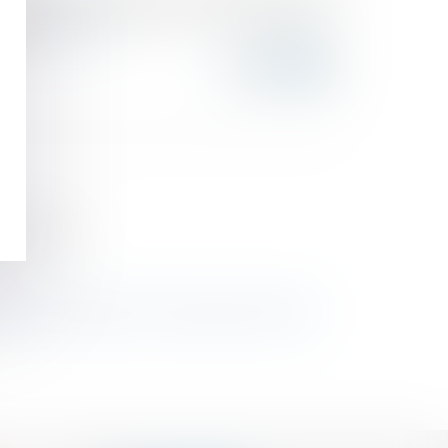
es victimes de violences et/ou de harcèlement –
nt...
Lire la suite
ion fin 2023
 prise en charge et la reconnaissance des faits