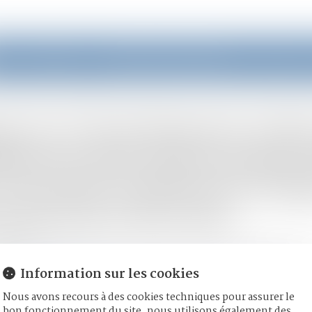
eil
Équipe
Domaines d'intervention
Actus
le Défenseur des droits pointe des insuffisances dans l’accueil, la prise en charge et la reconna
nces et harcèlement subi
fenseur des droits pointe
l’accueil, la prise en charg
naissance des faits
03/2025
mille, des personnes et de leur patrimoine
/
Violences familiales
Information sur les cookies
efenseurdesdroits.fr
Nous avons recours à des cookies techniques pour assurer le
de la Journée internationale des droits des femmes, le Défenseur 
bon fonctionnement du site, nous utilisons également des