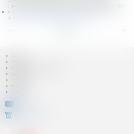
Défenseur des droits pointe des insuffisances dans
l’accueil, la prise en charge et la reconnaissance des faits
Violences sexuelles faites aux enfants : la Ciivise veut
inscrire son action dans le droit commun
<<
<
...
7
8
9
10
11
12
13
...
>
>>
Accueil
Équipe
Domaines d'intervention
Actus
Honoraires
Contact
Articles
CONTACT
04 79 31 33 03