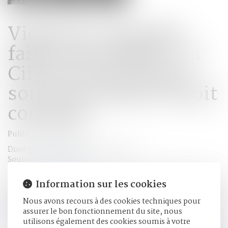
Violences sexuelles
faites aux enfants : la
Ciivise veut inscrire
son action dans le droit
commun
Publié le :
17/03/2025
Droit pénal
/
Droit pénal des mineurs
Source :
www.weka.fr
La commission sur l’inceste et les violences sexuelles faites
Information sur les cookies
aux enfants vient de rendre un nouveau rapport à la
Nous avons recours à des cookies techniques pour
ministre du Travail, de la Santé, des Solidarités et des
assurer le bon fonctionnement du site, nous
Familles...
Lire la suite
utilisons également des cookies soumis à votre