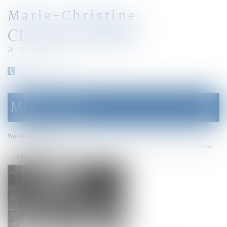
Marie-Christine
CLARAZ-MURAT
avocat
04 79 31 33 03
MENU
Ouvrir
le
menu
Accueil
Vous êtes ici :
Violences sexuelles faites aux enfants : la Ciivise veut inscrire son action dans
le droit commun