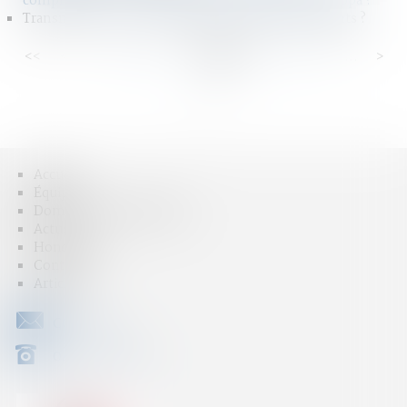
comprendre de ce chiffre avancé par Marlène Schiappa ?
Transmission : et si vous adoptiez vos beaux-enfants ?
<<
<
...
91
92
93
94
95
96
97
...
>
>>
Accueil
Équipe
Domaines d'intervention
Actus
Honoraires
Contact
Articles
CONTACT
04 79 31 33 03