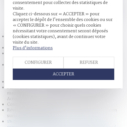
consentement pour collecter des statistiques de
sujet dans une semaine...
Lire la suite
visite.
Cliquez ci-dessous sur « ACCEPTER » pour
accepter le dépôt de l'ensemble des cookies ou sur
HISTORIQUE
« CONFIGURER » pour choisir quels cookies
nécessitant votre consentement seront déposés
Le Conseil constitutionnel valide les textes réprimant
(cookies statistiques), avant de continuer votre
l'apologie du terrorisme
visite du site.
Inconfortable indivision...
Plus d'informations
Violences sexistes et sexuelles : ce que contient le projet
de loi
CONFIGURER
REFUSER
Grand danger de telles pratiquent qui ne tiendront plus
compte de la situation nécessaire différente de chaque
ACCEPTER
famille !
Il est plus jeune que moi, et alors ?
PLPRJ 2018-2022 : les modifications relatives aux régimes
matrimoniaux - Mariage - Divorce - Couple | Dalloz
Actualité
Contrat de mariage et régimes matrimoniaux
Révélation tardive de paternité et partage de l’indivision
successorale | Lextenso.fr
1% des violeurs condamnés" en 2016 : que faut-il