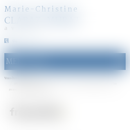
Marie-Christine
CLARAZ-MURAT
avocat
04 79 31 33 03
MENU
Ouvrir
le
menu
Accueil
Vous êtes ici :
1% des violeurs condamnés" en 2016 : que faut-il comprendre de ce chiffre
avancé par Marlène Schiappa ?