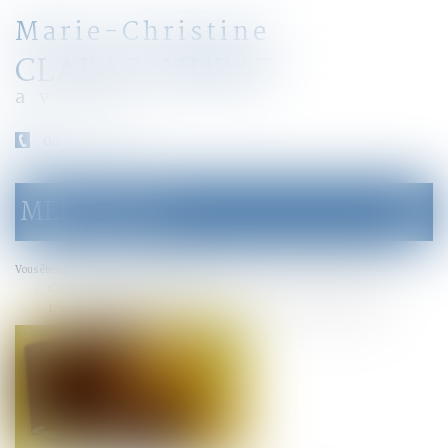
Marie-Christine
CLARAZ-MURAT
avocat
04 79 31 33 03
MENU
Ouvrir
le
menu
Accueil
Droit de la famille, des personnes et de leur patrimoine
Vous êtes ici :
Couples et régime matrimoniaux
L'acquisition de la nationalité par mariage face aux devoirs conjugaux