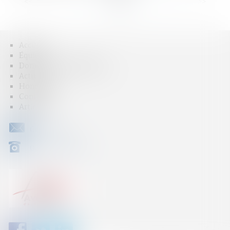
<<
<
...
2
3
4
5
6
7
8
>
>>
Accueil
Équipe
Domaines d'intervention
Actus
Honoraires
Contact
Articles
CONTACT
04 79 31 33 03