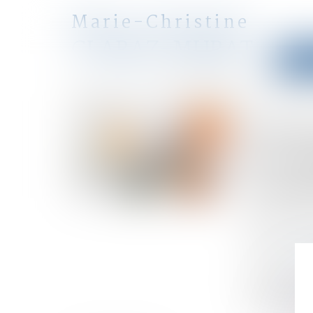
Marie-Christine
CLARAZ-MURAT
Accu
avocat
Accueil
Droit de la famille, des personnes et de leur pat
Vous êtes ici :
Propo
en co
comp
Publié le :
23/
Droit de la fa
Source :
www.
Actuellement,
Mais plusieur