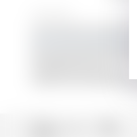
HISTORIQUE
Sans intention frauduleuse constatée, pas de 
Communauté légale : dernières précisions juris
Proposition de loi en vue de modifier la date pr
Qu’est-ce que le mariage posthume, que seul le 
Après la liquidation des intérêts matrimoniaux,
La Seine-Saint-Denis lutte contre les mariages f
Un mariage de raison n'est pas nul
La contribution des époux au pas de charge
À partir de quand est versée la pension de réver
Prescription : aveu de non-paiement d'une créan
Accueil
Équipe
Domaines d'intervention
Actus
Honoraires
Contact