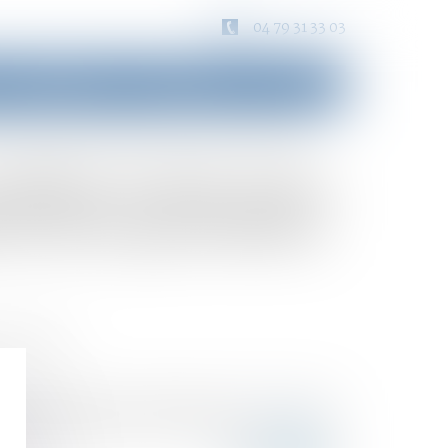
04 79 31 33 03
Consultation
Honoraires
Contact
rise en compte pour la détermination de la prestation compensatoire
difier la date prise
n de la prestation
trimoniaux
n compensatoire est celle du prononcé du divorce.
ion et celle prononcé du divorce...
Lire la suite