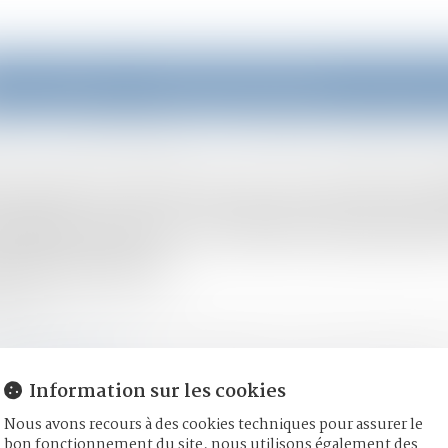
eil
Équipe
Domaines d'intervention
Actus
rimoine
Couples et régime matrimoniaux
Proposition de loi en vue de modifier la date p
sition de loi en vue de mo
mpte pour la déterminatio
ensatoire
11/2021
mille, des personnes et de leur patrimoine
/
Couples et régime ma
labase-lextenso.fr
Information sur les cookies
 la date prise en compte pour la détermination de la prestatio
s années peuvent s’écouler entre la date d’ordonnance de séparat
Nous avons recours à des cookies techniques pour assurer le
bon fonctionnement du site, nous utilisons également des