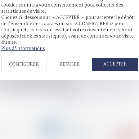
cookies soumis à votre consentement pour collecter des
statistiques de visite.
Cliquez ci-dessous sur « ACCEPTER » pour accepter le dépôt
de l'ensemble des cookies ou sur « CONFIGURER » pour
recel de communauté prononcé
choisir quels cookies nécessitant votre consentement seront
prudentielles
déposés (cookies statistiques), avant de continuer votre visite
ise en compte pour la détermination de la prestation compensatoi
du site.
président de la République peut autoriser ?
Plus d'informations
 plus d'indemnité
orcés
ACCEPTER
CONFIGURER
REFUSER
sion en cas de mariage posthume ?
ce dans un dire adressé au notaire
<<
<
1
2
3
4
5
6
7
...
>
>>
CONTACT
04 79 31 33 03