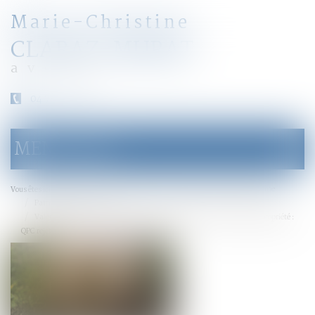
Marie-Christine
CLARAZ-MURAT
avocat
04 79 31 33 03
MENU
Ouvrir
le
menu
Accueil
Droit de la famille, des personnes et de leur patrimoine
Vous êtes ici :
Patrimoine et succession
Valeur du nouveau bien subrogé au bien aliéné et atteinte au droit de propriété :
QPC rejetée