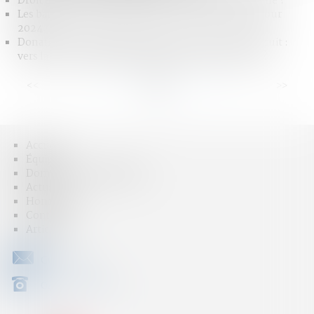
Droit de succession immobilier : comment ça marche ?
Les barèmes des droits de succession et donation pour
2024.
Donation de sommes d’argent avec réserve d’usufruit :
vers la non-déductibilité de la dette de restitution ?
<<
<
...
2
3
4
5
6
7
8
...
>
>>
Accueil
Équipe
Domaines d'intervention
Actus
Honoraires
Contact
Articles
CONTACT
04 79 31 33 03