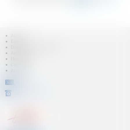
espèces, chèque, virement et
carte bancaire.
Accueil
Équipe
Domaines d'intervention
Actus
Honoraires
Contact
Articles
CONTACT
04 79 31 33 03