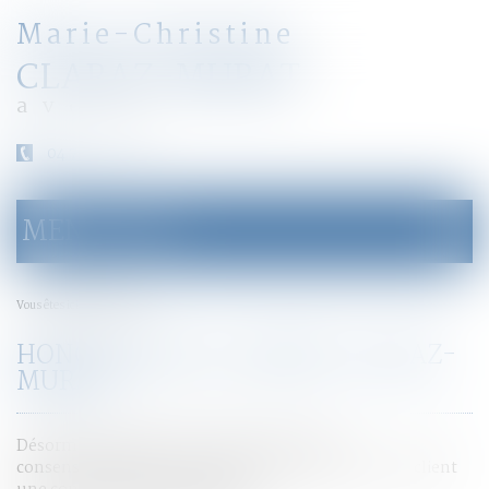
Marie-Christine
CLARAZ-MURAT
avocat
04 79 31 33 03
MENU
Ouvrir
le
menu
Honoraires
Vous êtes ici :
HONORAIRES DU CABINET CLARAZ-
MURAT
Désormais la fixation des honoraires se fait
consensuellement. Il est établi entre l'avocat et son client