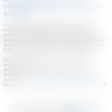
MÉDIATEUR NATIONAL DE LA
CONSOMMATION DE LA PROFESSION
D'AVOCAT
Conformément aux dispositions des articles L. 152-1 et
suivants du Code de la consommation, vous avez la
possibilité, en cas de litige avec un avocat, de recourir
gratuitement au Médiateur de la consommation qui sera le
médiateur national près du Conseil National des Barreaux
(CNB) et dont les coordonnées sont les suivantes :
Jérôme Hercé, médiateur de la consommation de la
profession d’avocat
Adresse postale : 22 rue de Londres, 75009 Paris
Adresse email :
mediateur@mediateur-consommation-
avocat.fr
Site Internet :
https://mediateur-consommation-avocat.fr
Le cabinet accepte les moyens de règlement suivants :