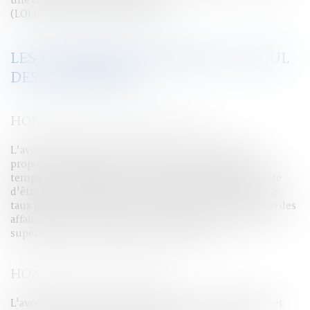
une convention d'honoraires.
(LOI n° 2015-990 du 6 août 2015 ).
LES DIFFÉRENTES FORMES DU CALCUL
DES HONORAIRES
HONORAIRE AU TEMPS PASSÉ
L’avocat précise à ses clients le taux horaire qu'ils
proposent d'appliquer s'ils choisissent la méthode du
temps passé. Il indique à ses clients le temps susceptible
d'être consacré à l'étude et au traitement du dossier. Ce
taux peut varier au sein d'un même cabinet en fonction des
affaires traitées. Il peut être convenu d'un taux horaire
supérieur dans des affaires qui le justifient.
HONORAIRE AU FORFAIT
L'avocat et son client conviennent d'un honoraire fixe et